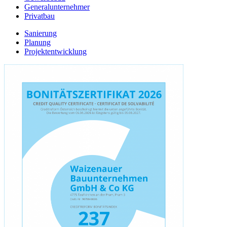
Generalunternehmer
Privatbau
Sanierung
Planung
Projektentwicklung