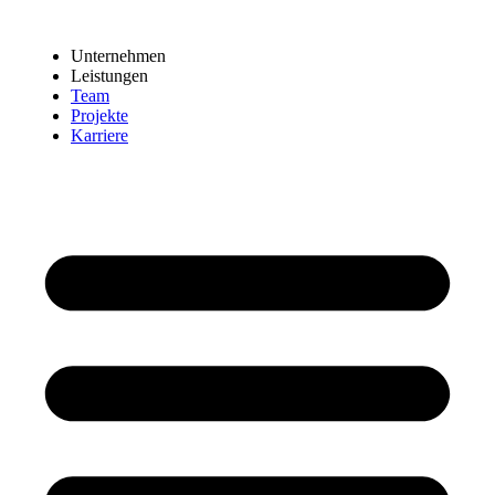
Zum
Inhalt
Unternehmen
wechseln
Leistungen
Team
Projekte
Karriere