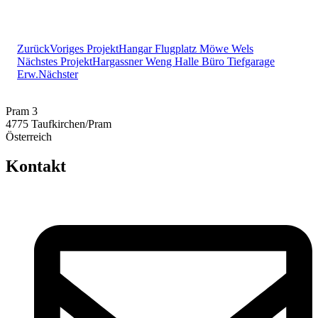
Zurück
Voriges Projekt
Hangar Flugplatz Möwe Wels
Nächstes Projekt
Hargassner Weng Halle Büro Tiefgarage
Erw.
Nächster
Pram 3
4775 Taufkirchen/Pram
Österreich
Kontakt