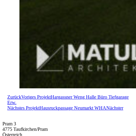
Zurück
Voriges Projekt
Hargassner Weng Halle Büro Tiefgarage
Erw.
Nächstes Projekt
Hausruckpassage Neumarkt WHA
Nächster
Pram 3
4775 Taufkirchen/Pram
Österreich