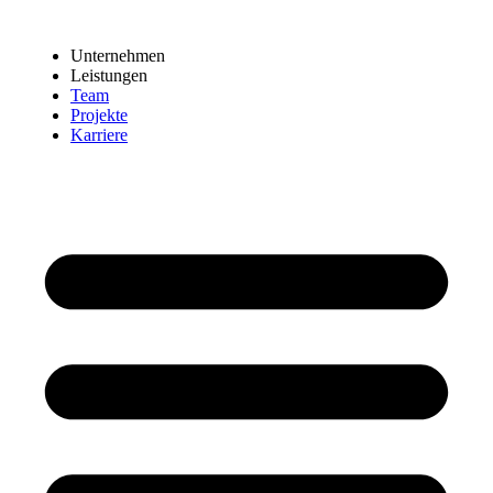
Zum
Inhalt
Unternehmen
wechseln
Leistungen
Team
Projekte
Karriere