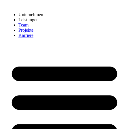
Zum
Inhalt
Unternehmen
wechseln
Leistungen
Team
Projekte
Karriere